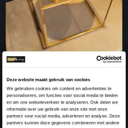
ByLassen Kubus Bowl goud
Dit accessoire is een tijdloos ontwerp. Het stevige
Deze website maakt gebruik van cookies
ontwerp is van fantastische kwaliteit. De ontwerpen van
We gebruiken cookies om content en advertenties te
architect Mogens Lassen zijn geïnspireerd op de
personaliseren, om functies voor social media te bieden
Functionalisme stroming. De lijnen zijn strak en de
en om ons websiteverkeer te analyseren. Ook delen we
ontwerpen tijdloos. Dit ontwerp komt zelfs uit het jaar
informatie over uw gebruik van onze site met onze
1962. Het is een ontwerp dat nooit uit de mode zal raken!
partners voor social media, adverteren en analyse. Deze
Kleur: goud
partners kunnen deze gegevens combineren met andere
Materiaal: Metaal