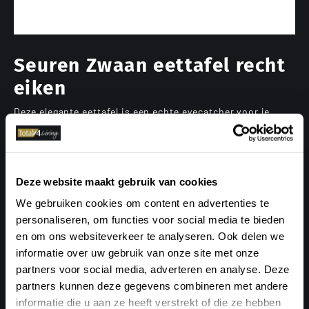
Seuren Zwaan eettafel recht
eiken
Deze elegante eettafel is een echte eyecatcher voor je
eetkamer. Het unieke onderstel en de fantastische lengte
van 300 centimeter zorgt voor dit opvallende uiterlijk. Het
design is erg luxe vormgegeven door het verjongde blad
en het goudkleurige onderstel.
Deze website maakt gebruik van cookies
Seuren Zwaan eettafel recht eiken
We gebruiken cookies om content en advertenties te
Vorm: Rechthoekig, afgeronde hoeken
personaliseren, om functies voor social media te bieden
Materiaal blad: Eiken
en om ons websiteverkeer te analyseren. Ook delen we
Materiaal onderstel: Metaal
informatie over uw gebruik van onze site met onze
Kleur onderstel: RAL1035
partners voor social media, adverteren en analyse. Deze
Nieuwprijs: €3874,-
partners kunnen deze gegevens combineren met andere
Staat: goed, showroommodel
informatie die u aan ze heeft verstrekt of die ze hebben