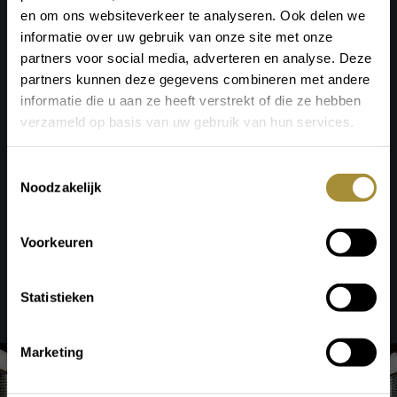
en om ons websiteverkeer te analyseren. Ook delen we
Voltage: max. 230V
informatie over uw gebruik van onze site met onze
Fitting: ST64
partners voor social media, adverteren en analyse. Deze
Snoerlengte: 140 cm
partners kunnen deze gegevens combineren met andere
Dimbaar: ja
informatie die u aan ze heeft verstrekt of die ze hebben
Ontwerper: WATT Holland
verzameld op basis van uw gebruik van hun services.
Nieuwprijs: €350,-
Afmetingen: 40 cm x 40 cm x 40 cm (lxbxh)
Toestemmingsselectie
Staat: goed, showroommodel
Noodzakelijk
Opmerkingen: kleine beschadigingen aan de bovenkant.
Door de glazen bol is de lichtbron goed zichtbaar. Dit
Voorkeuren
geeft een mooi licht en de mogelijkheid om te spelen met
een unieke lichtbron.
Koop nu voor €265,-
Statistieken
Marketing
Kom naar onze showroom