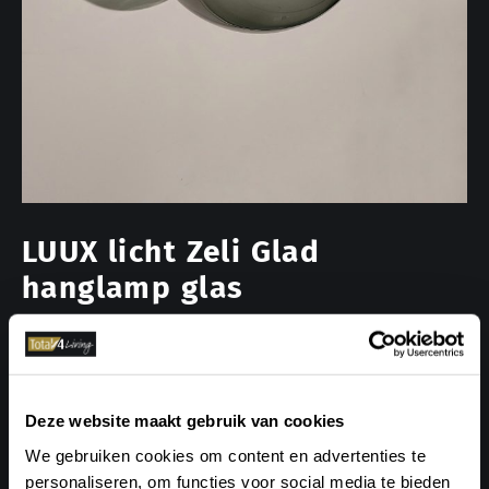
LUUX licht Zeli Glad
hanglamp glas
Een uniek hanglamp; de Zeli optiek van LUUX licht. Het
gladde glas geeft een modern, maar elegant effect. De
glazen bol wordt vastgehouden door een gouden
spinpoot.
Deze website maakt gebruik van cookies
Kleur: rookglas
We gebruiken cookies om content en advertenties te
Materiaal: mondgeblazen rookglas, messing
personaliseren, om functies voor social media te bieden
Wattage: max. 10W