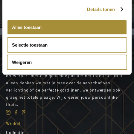
Laat je inspireren door onze mooie producten in de
Details tonen
showroom!
Neem contact op
Alles toestaan
Selectie toestaan
Weigeren
Wij zijn een goed op elkaar ingespeeld team van
ontwerpers met een gedeelde passie: het interieur! Niet
alleen denken we met je mee over de aanschaf van
verlichting of de perfecte gordijnen, we ontwerpen ook
graag het totale plaatje. Wij creëren jouw persoonlijke
thuis.
Winkel
Collectie