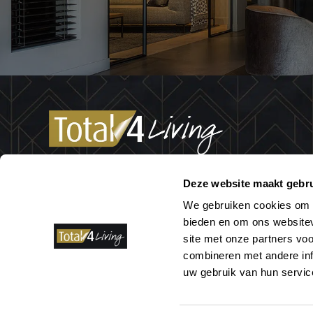
Wij zijn een goed op elkaar ingespeeld team van o
Deze website maakt gebru
met een gedeelde passie: het interieur! Niet allee
We gebruiken cookies om c
met je mee over de aanschaf van verlichting of de 
bieden en om ons websitev
gordijnen, we ontwerpen ook graag het totale plaat
site met onze partners vo
creëren jouw persoonlijke thuis.
combineren met andere inf
uw gebruik van hun servic