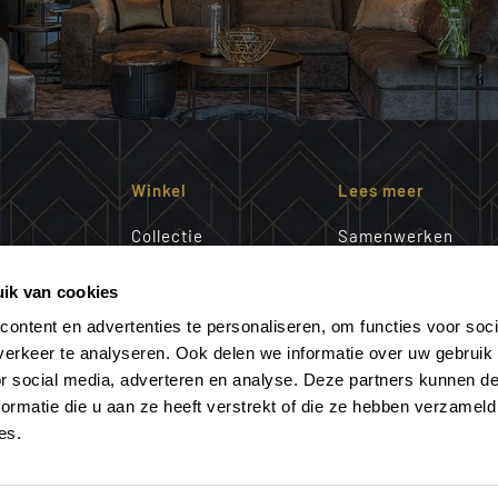
Winkel
Lees meer
Collectie
Samenwerken
Interieuradvies
Over ons
ntwerpers
ik van cookies
Maatwerk
Ons team
n denken we
Portfolio
Magazine
ontent en advertenties te personaliseren, om functies voor soci
perfecte
Showroom
aanvragen
erkeer te analyseren. Ook delen we informatie over uw gebruik
je. Wij
or social media, adverteren en analyse. Deze partners kunnen 
ormatie die u aan ze heeft verstrekt of die ze hebben verzameld
es.