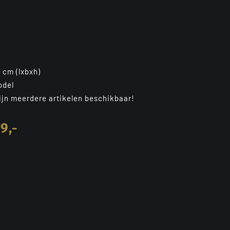
 cm (lxbxh)
odel
zijn meerdere artikelen beschikbaar!
9,-