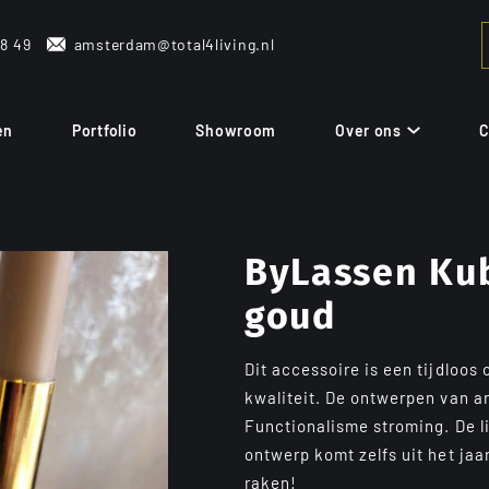
38 49
amsterdam@total4living.nl
en
Portfolio
Showroom
Over ons
C
ByLassen Kub
goud
Dit accessoire is een tijdloos
kwaliteit. De ontwerpen van a
Functionalisme stroming. De li
ontwerp komt zelfs uit het jaa
raken!