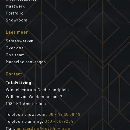
Maatwerk
Portfolio
Showroom
Lees meer
Samenwerken
Over ons
Ons team
Magazine aanvragen
Contact
Total4Living
Winkelcentrum Gelderlandplein
Willem van Weldammelaan 7
1082 KT Amsterdam
Telefoon showroom:
06 - 49 06 38 49
Telefoon planning:
030 - 3079264
Mail:
amsterdam@total4living.nl